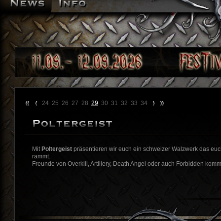
24
25
26
27
28
29
30
31
32
33
34
Mit
Poltergeist
präsentieren wir euch ein schweizer Walzwerk das eu
rammt.
Freunde von Overkill, Artillery, Death Angel oder auch Forbidden komme